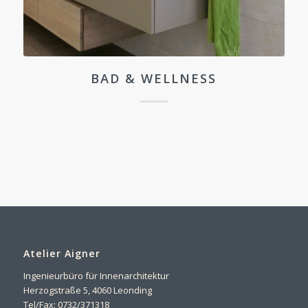
BAD & WELLNESS
Atelier Aigner
Ingenieurbüro für Innenarchitektur
Herzogstraße 5, 4060 Leonding
Tel/Fax: 0732/371318